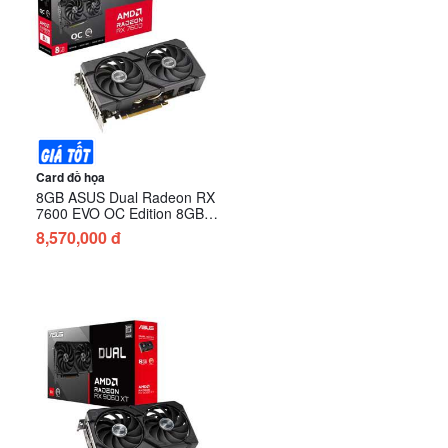
Card đồ họa
8GB ASUS Dual Radeon RX
7600 EVO OC Edition 8GB
GDDR6 (DUAL-RX7600-
8,570,000 đ
O8G-EVO)