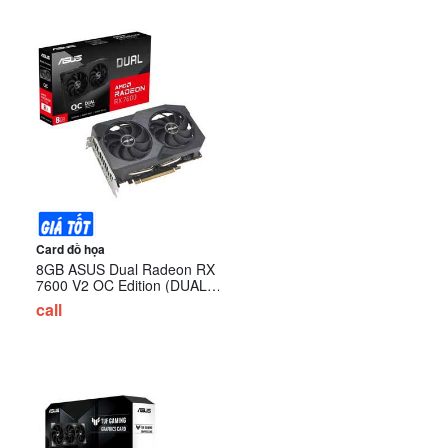
Card đồ họa
8GB ASUS Dual Radeon RX
7600 V2 OC Edition (DUAL-
RX7600-O8G-V2)
call