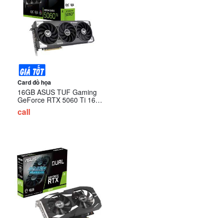
Card đồ họa
16GB ASUS TUF Gaming
GeForce RTX 5060 Ti 16GB
GDDR7 OC Edition (TUF-
call
RTX5060TI-O16G-GAMING)