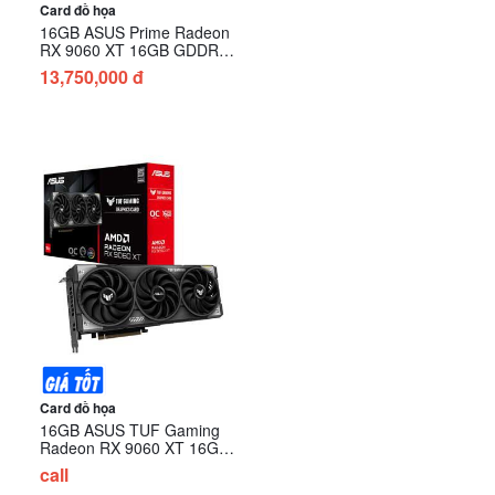
Card đồ họa
16GB ASUS Prime Radeon
RX 9060 XT 16GB GDDR6
OC Edition (PRIME-
13,750,000 đ
RX9060XT-O16G)
Card đồ họa
16GB ASUS TUF Gaming
Radeon RX 9060 XT 16GB
GDDR6 OC Edition (TUF-
call
RX9060XT-O16G-GAMING)