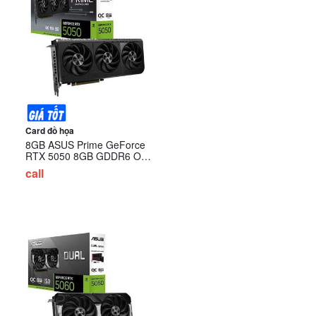
Card đồ họa
8GB ASUS Prime GeForce
RTX 5050 8GB GDDR6 OC
Edition ( PRIME-RTX5050-
call
O8G)