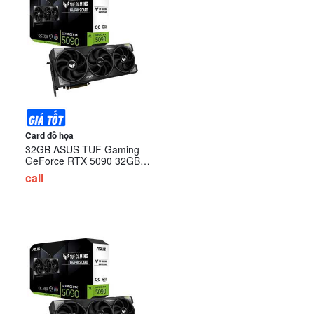
Card đồ họa
32GB ASUS TUF Gaming
GeForce RTX 5090 32GB
GDDR7 OC Edition (TUF-
call
RTX5090-O32G-GAMING)