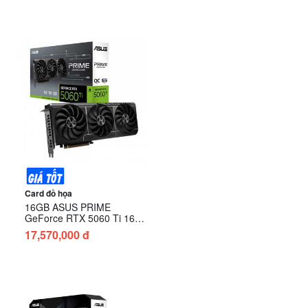
Card đồ họa
16GB ASUS PRIME
GeForce RTX 5060 Ti 16GB
GDDR7 OC Edition (PRIME-
17,570,000 đ
RTX5060TI-O16G)