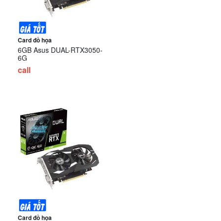
Card đồ họa
6GB Asus DUAL-RTX3050-
6G
call
Card đồ họa