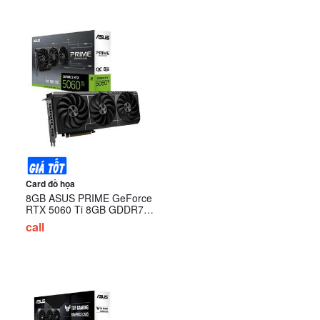
Card đồ họa
8GB ASUS PRIME GeForce
RTX 5060 Ti 8GB GDDR7
OC Edition (PRIME-
call
RTX5060TI-O8G)