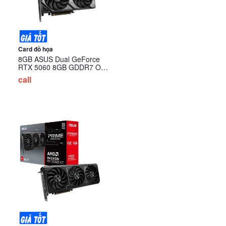
Card đồ họa
8GB ASUS Dual GeForce
RTX 5060 8GB GDDR7 OC
Edition (DUAL-RTX5060-
call
O8G)