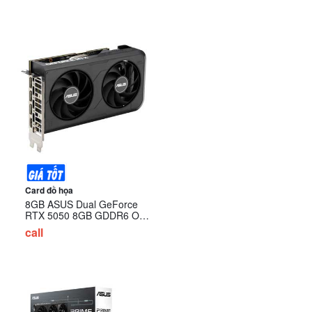
Card đồ họa
8GB ASUS Dual GeForce
RTX 5050 8GB GDDR6 OC
Edition (DUAL-RTX5050-
call
O8G)