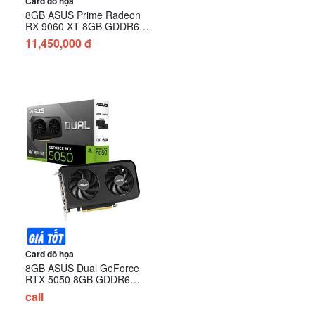
Card đồ họa
8GB ASUS Prime Radeon
RX 9060 XT 8GB GDDR6
OC Edition (PRIME-
11,450,000 đ
RX9060XT-O8G)
Card đồ họa
8GB ASUS Dual GeForce
RTX 5050 8GB GDDR6
(DUAL-RTX5050-8G)
call