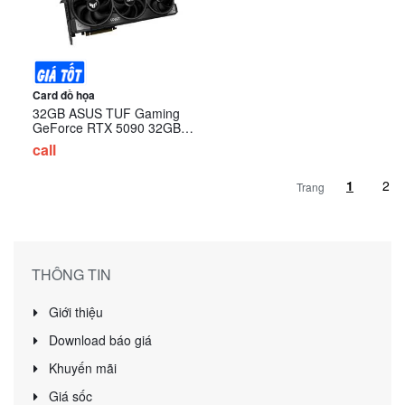
Card đồ họa
32GB ASUS TUF Gaming
GeForce RTX 5090 32GB
GDDR7 ( TUF-RTX5090-
call
32G-GAMING)
Trang
THÔNG TIN
Giới thiệu
Download báo giá
Khuyến mãi
Giá sốc