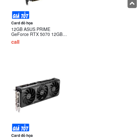
Card đồ họa
12GB ASUS PRIME
GeForce RTX 5070 12GB
GDDR7 12GB GDDR6
call
(PRIME-RTX5070-12G)
Card đồ họa