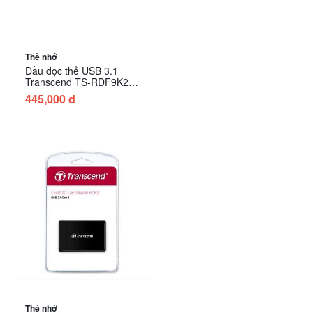
Thẻ nhớ
Đầu đọc thẻ USB 3.1
Transcend TS-RDF9K2
(Màu đen)
445,000 đ
Thẻ nhớ