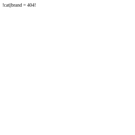
!cat||brand = 404!