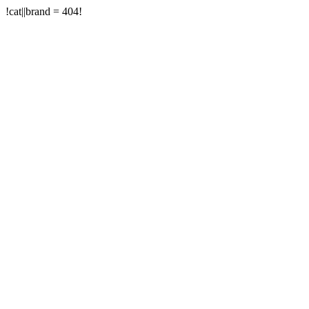
!cat||brand = 404!