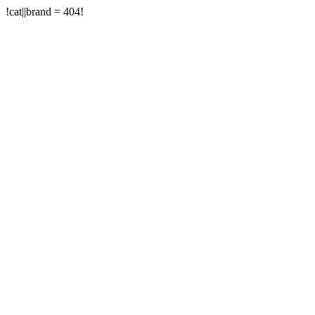
!cat||brand = 404!